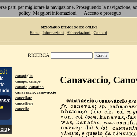
 terze parti per migliorare la navigazione. Proseguendo la navigazione, 
policy
Maggiori informazioni
Accetto e proseguo
DIZIONARIO ETIMOLOGICO ONLINE
Home
-
Informazioni
-
Abbreviazioni
-
Contatti
RICERCA
canapiglia
Canavaccio, Cano
canapo, canape
canario, canarino
canavaccio, canovaccio
cancellare
cancelliere
cancello