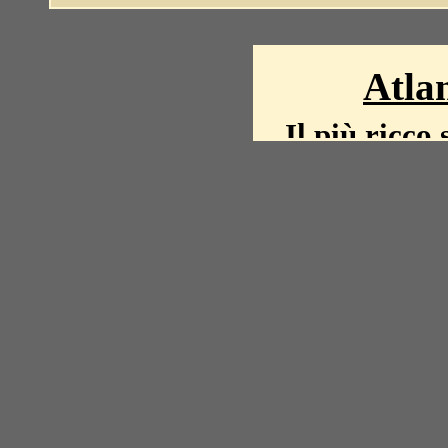
Atlan
Il più ricco 
La storia del mond
mappe, fot