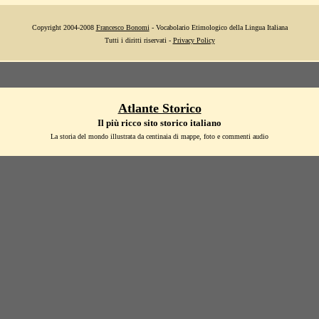
Copyright 2004-2008
Francesco Bonomi
- Vocabolario Etimologico della Lingua Italiana
Tutti i diritti riservati -
Privacy Policy
Atlante Storico
Il più ricco sito storico italiano
La storia del mondo illustrata da centinaia di mappe, foto e commenti audio