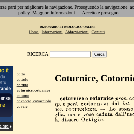
 terze parti per migliorare la navigazione. Proseguendo la navigazione, 
policy
Maggiori informazioni
Accetto e proseguo
DIZIONARIO ETIMOLOGICO ONLINE
Home
-
Informazioni
-
Abbreviazioni
-
Contatti
RICERCA
cotto
Coturnice, Cotorni
cottoio
cottura
coturnice, cotornice
coturno
covaccio, covacciolo
covare