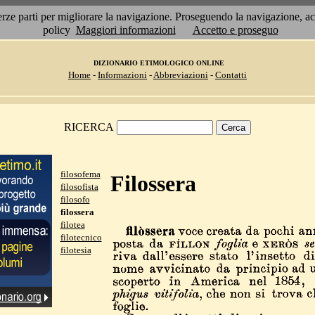
 terze parti per migliorare la navigazione. Proseguendo la navigazione, 
policy
Maggiori informazioni
Accetto e proseguo
DIZIONARIO ETIMOLOGICO ONLINE
Home
-
Informazioni
-
Abbreviazioni
-
Contatti
RICERCA
filosofema
Filossera
filosofista
filosofo
filossera
filotea
filotecnico
filotesia