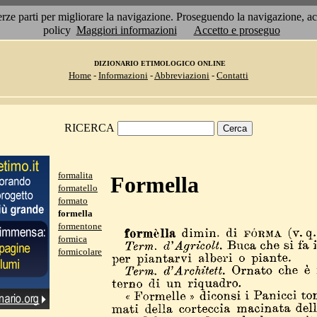
 terze parti per migliorare la navigazione. Proseguendo la navigazione, 
policy
Maggiori informazioni
Accetto e proseguo
DIZIONARIO ETIMOLOGICO ONLINE
Home
-
Informazioni
-
Abbreviazioni
-
Contatti
RICERCA
formalita
Formella
formatello
formato
formella
formentone
formica
formicolare