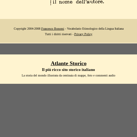
Copyright 2004-2008
Francesco Bonomi
- Vocabolario Etimologico della Lingua Italiana
Tutti i diritti riservati -
Privacy Policy
Atlante Storico
Il più ricco sito storico italiano
La storia del mondo illustrata da centinaia di mappe, foto e commenti audio