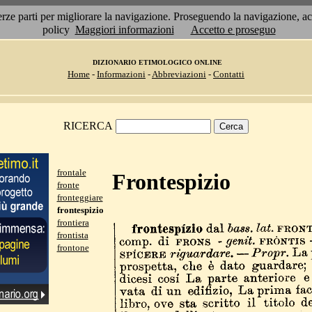
 terze parti per migliorare la navigazione. Proseguendo la navigazione, 
policy
Maggiori informazioni
Accetto e proseguo
DIZIONARIO ETIMOLOGICO ONLINE
Home
-
Informazioni
-
Abbreviazioni
-
Contatti
RICERCA
frontale
Frontespizio
fronte
fronteggiare
frontespizio
frontiera
frontista
frontone