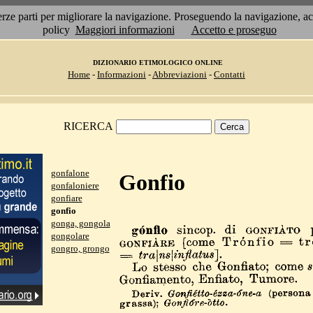
 terze parti per migliorare la navigazione. Proseguendo la navigazione, 
policy
Maggiori informazioni
Accetto e proseguo
DIZIONARIO ETIMOLOGICO ONLINE
Home
-
Informazioni
-
Abbreviazioni
-
Contatti
RICERCA
gonfalone
Gonfio
gonfaloniere
gonfiare
gonfio
gonga, gongola
gongolare
gongro, grongo