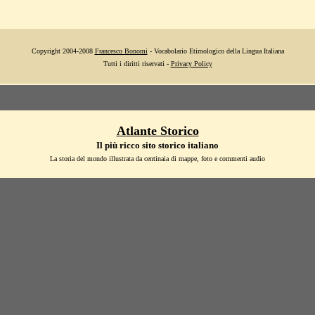
Copyright 2004-2008
Francesco Bonomi
- Vocabolario Etimologico della Lingua Italiana
Tutti i diritti riservati -
Privacy Policy
Atlante Storico
Il più ricco sito storico italiano
La storia del mondo illustrata da centinaia di mappe, foto e commenti audio