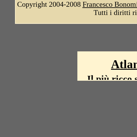
Copyright 2004-2008
Francesco Bonom
Tutti i diritti 
Atlan
Il più ricco 
La storia del mond
mappe, fot