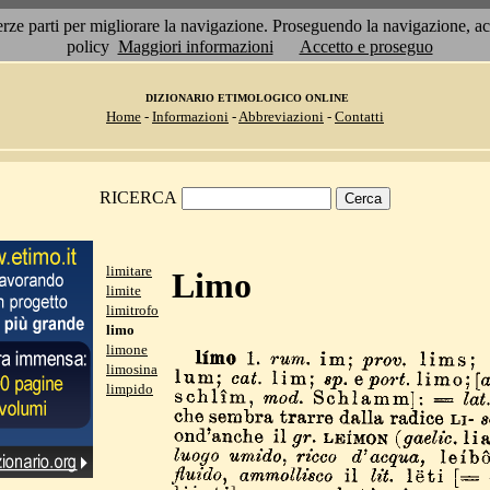
 terze parti per migliorare la navigazione. Proseguendo la navigazione, 
policy
Maggiori informazioni
Accetto e proseguo
DIZIONARIO ETIMOLOGICO ONLINE
Home
-
Informazioni
-
Abbreviazioni
-
Contatti
RICERCA
limitare
Limo
limite
limitrofo
limo
limone
limosina
limpido