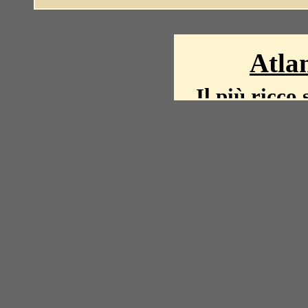
Atlan
Il più ricco 
La storia del mond
mappe, fot