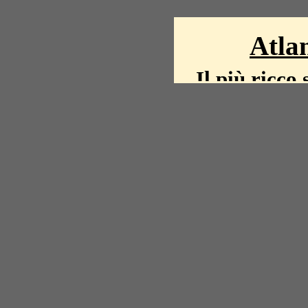
Atlan
Il più ricco 
La storia del mond
mappe, fot