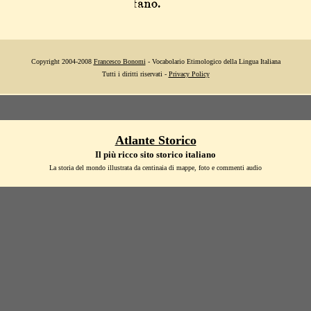
Copyright 2004-2008
Francesco Bonomi
- Vocabolario Etimologico della Lingua Italiana
Tutti i diritti riservati -
Privacy Policy
Atlante Storico
Il più ricco sito storico italiano
La storia del mondo illustrata da centinaia di mappe, foto e commenti audio