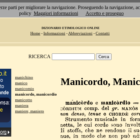
 terze parti per migliorare la navigazione. Proseguendo la navigazione, 
policy
Maggiori informazioni
Accetto e proseguo
DIZIONARIO ETIMOLOGICO ONLINE
Home
-
Informazioni
-
Abbreviazioni
-
Contatti
RICERCA
manichino
Manicordo, Manic
manico
manicomio
manicordo, manicordio
manicotto
maniera
maniere, maniero