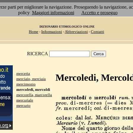
 terze parti per migliorare la navigazione. Proseguendo la navigazione, 
policy
Maggiori informazioni
Accetto e proseguo
DIZIONARIO ETIMOLOGICO ONLINE
Home
-
Informazioni
-
Abbreviazioni
-
Contatti
RICERCA
merceria
Mercoledi, Mercol
merciaio, merciaia
mercimonio
mercoledi, mercoldi
mercorella, marcorella
mercuriale
mercurio