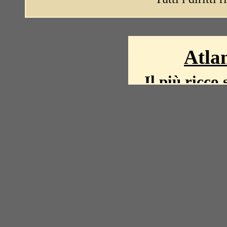
Atlan
Il più ricco 
La storia del mond
mappe, fot