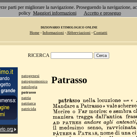
 terze parti per migliorare la navigazione. Proseguendo la navigazione, 
policy
Maggiori informazioni
Accetto e proseguo
DIZIONARIO ETIMOLOGICO ONLINE
Home
-
Informazioni
-
Abbreviazioni
-
Contatti
RICERCA
patogenesi
Patrasso
patognomonico
patologia
patrasso
patria
patriarca
patricida