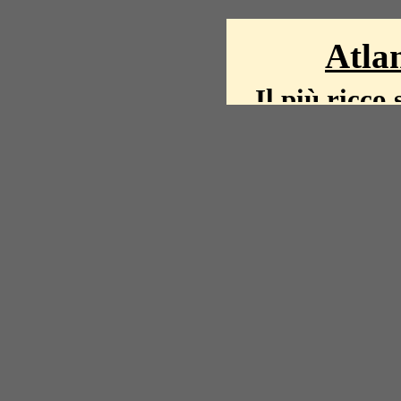
Atlan
Il più ricco 
La storia del mond
mappe, fot