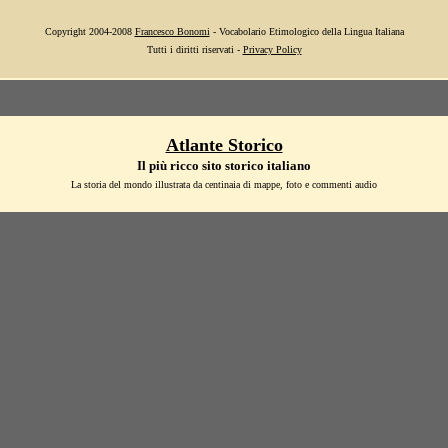
Copyright 2004-2008
Francesco Bonomi
- Vocabolario Etimologico della Lingua Italiana
Tutti i diritti riservati -
Privacy Policy
Atlante Storico
Il più ricco sito storico italiano
La storia del mondo illustrata da centinaia di mappe, foto e commenti audio