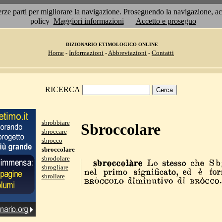
 terze parti per migliorare la navigazione. Proseguendo la navigazione, 
policy
Maggiori informazioni
Accetto e proseguo
DIZIONARIO ETIMOLOGICO ONLINE
Home
-
Informazioni
-
Abbreviazioni
-
Contatti
RICERCA
sbrobbiare
Sbroccolare
sbroccare
sbrocco
sbroccolare
sbrodolare
sbrogliare
sbrollare