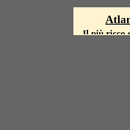
Atlan
Il più ricco 
La storia del mond
mappe, fot