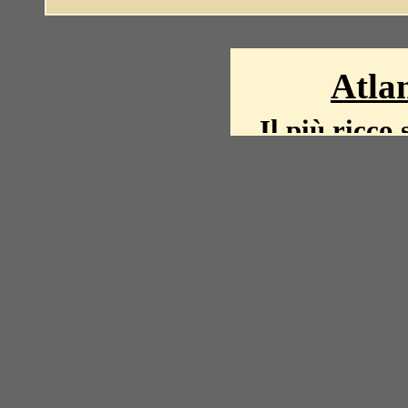
Atlan
Il più ricco 
La storia del mond
mappe, fot