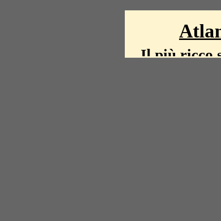
Atlan
Il più ricco 
La storia del mond
mappe, fot