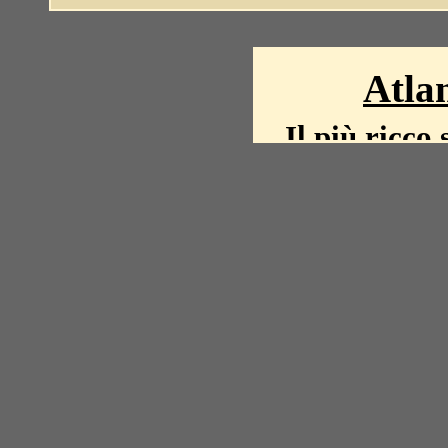
Atlan
Il più ricco 
La storia del mond
mappe, fot