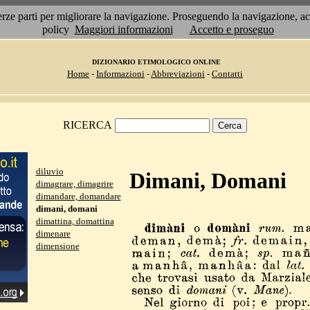
 terze parti per migliorare la navigazione. Proseguendo la navigazione, 
policy
Maggiori informazioni
Accetto e proseguo
DIZIONARIO ETIMOLOGICO ONLINE
Home
-
Informazioni
-
Abbreviazioni
-
Contatti
RICERCA
diluvio
Dimani, Domani
dimagrare, dimagrire
dimandare, domandare
dimani, domani
dimattina, domattina
dimenare
dimensione