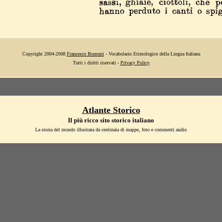
Copyright 2004-2008
Francesco Bonomi
- Vocabolario Etimologico della Lingua Italiana
Tutti i diritti riservati -
Privacy Policy
Atlante Storico
Il più ricco sito storico italiano
La storia del mondo illustrata da centinaia di mappe, foto e commenti audio