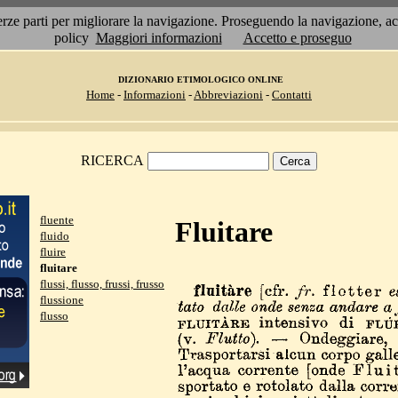
 terze parti per migliorare la navigazione. Proseguendo la navigazione, 
policy
Maggiori informazioni
Accetto e proseguo
DIZIONARIO ETIMOLOGICO ONLINE
Home
-
Informazioni
-
Abbreviazioni
-
Contatti
RICERCA
fluente
Fluitare
fluido
fluire
fluitare
flussi, flusso, frussi, frusso
flussione
flusso