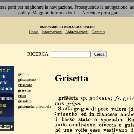
 terze parti per migliorare la navigazione. Proseguendo la navigazione, 
policy
Maggiori informazioni
Accetto e proseguo
DIZIONARIO ETIMOLOGICO ONLINE
Home
-
Informazioni
-
Abbreviazioni
-
Contatti
RICERCA
grippo
Grisetta
grisantemo
grisatoio
grisetta
griso
grisolito
grisomela, crisomela