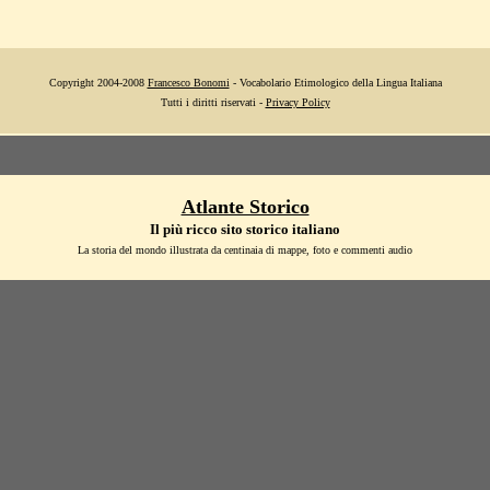
Copyright 2004-2008
Francesco Bonomi
- Vocabolario Etimologico della Lingua Italiana
Tutti i diritti riservati -
Privacy Policy
Atlante Storico
Il più ricco sito storico italiano
La storia del mondo illustrata da centinaia di mappe, foto e commenti audio