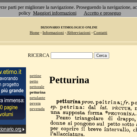
 terze parti per migliorare la navigazione. Proseguendo la navigazione, 
policy
Maggiori informazioni
Accetto e proseguo
DIZIONARIO ETIMOLOGICO ONLINE
Home
-
Informazioni
-
Abbreviazioni
-
Contatti
RICERCA
pettine
Petturina
petto
pettorale
petturina
petulante
pevera
peverada