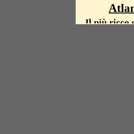
Atlan
Il più ricco 
La storia del mond
mappe, fot