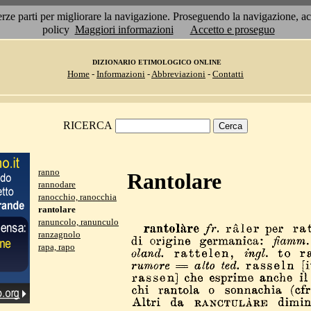
 terze parti per migliorare la navigazione. Proseguendo la navigazione, 
policy
Maggiori informazioni
Accetto e proseguo
DIZIONARIO ETIMOLOGICO ONLINE
Home
-
Informazioni
-
Abbreviazioni
-
Contatti
RICERCA
ranno
Rantolare
rannodare
ranocchio, ranocchia
rantolare
ranuncolo, ranunculo
ranzagnolo
rapa, rapo