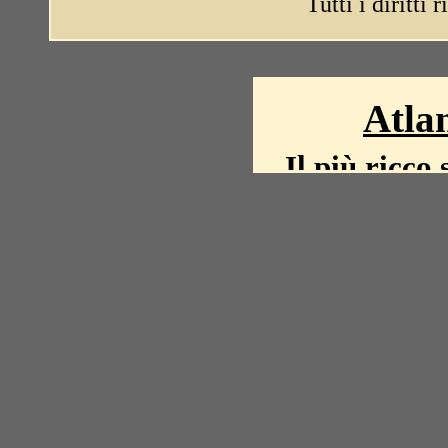
Tutti i diritti 
Atlan
Il più ricco 
La storia del mond
mappe, fot