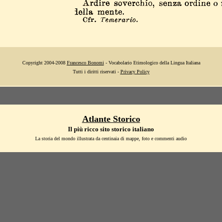
Copyright 2004-2008
Francesco Bonomi
- Vocabolario Etimologico della Lingua Italiana
Tutti i diritti riservati -
Privacy Policy
Atlante Storico
Il più ricco sito storico italiano
La storia del mondo illustrata da centinaia di mappe, foto e commenti audio