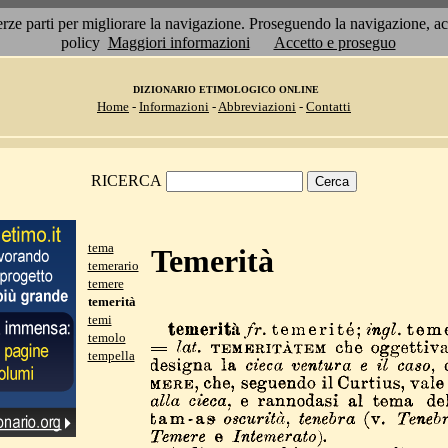
 terze parti per migliorare la navigazione. Proseguendo la navigazione, 
policy
Maggiori informazioni
Accetto e proseguo
DIZIONARIO ETIMOLOGICO ONLINE
Home
-
Informazioni
-
Abbreviazioni
-
Contatti
RICERCA
tema
Temerità
temerario
temere
temerità
temi
temolo
tempella