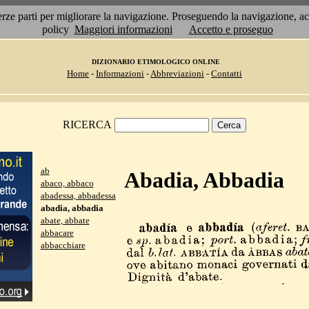
 terze parti per migliorare la navigazione. Proseguendo la navigazione, 
policy
Maggiori informazioni
Accetto e proseguo
DIZIONARIO ETIMOLOGICO ONLINE
Home
-
Informazioni
-
Abbreviazioni
-
Contatti
RICERCA
ab
Abadia, Abbadia
abaco, abbaco
abadessa, abbadessa
abadia, abbadia
abate, abbate
abbacare
abbacchiare