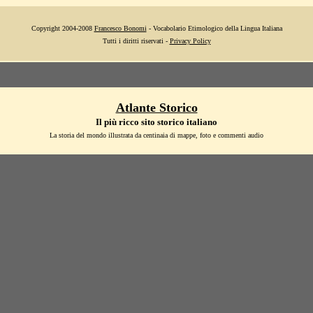
Copyright 2004-2008
Francesco Bonomi
- Vocabolario Etimologico della Lingua Italiana
Tutti i diritti riservati -
Privacy Policy
Atlante Storico
Il più ricco sito storico italiano
La storia del mondo illustrata da centinaia di mappe, foto e commenti audio