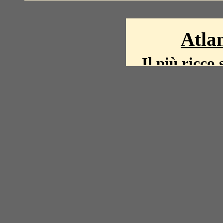
Atlan
Il più ricco 
La storia del mond
mappe, fot