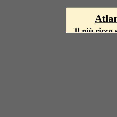
Atlan
Il più ricco 
La storia del mond
mappe, fot