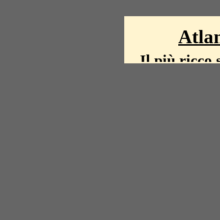
Atlan
Il più ricco 
La storia del mond
mappe, fot