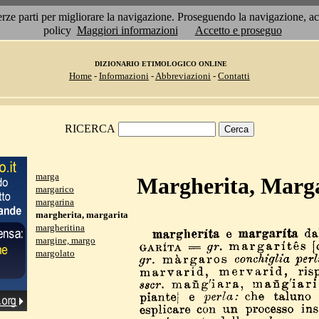
 terze parti per migliorare la navigazione. Proseguendo la navigazione, 
policy
Maggiori informazioni
Accetto e proseguo
DIZIONARIO ETIMOLOGICO ONLINE
Home
-
Informazioni
-
Abbreviazioni
-
Contatti
RICERCA
marga
Margherita, Marga
margarico
margarina
margherita, margarita
margheritina
margine, margo
margolato