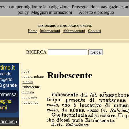
 terze parti per migliorare la navigazione. Proseguendo la navigazione, 
policy
Maggiori informazioni
Accetto e proseguo
DIZIONARIO ETIMOLOGICO ONLINE
Home
-
Informazioni
-
Abbreviazioni
-
Contatti
RICERCA
ruba
Rubescente
rubare, robare
rubbio
rubescente
rubesto
rubicante
rubicondo