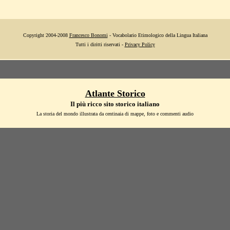
Copyright 2004-2008
Francesco Bonomi
- Vocabolario Etimologico della Lingua Italiana
Tutti i diritti riservati -
Privacy Policy
Atlante Storico
Il più ricco sito storico italiano
La storia del mondo illustrata da centinaia di mappe, foto e commenti audio