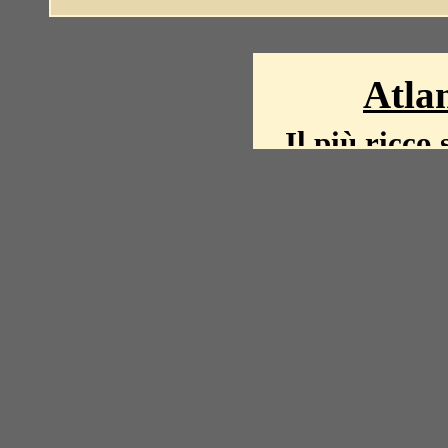
Atlan
Il più ricco 
La storia del mond
mappe, fot