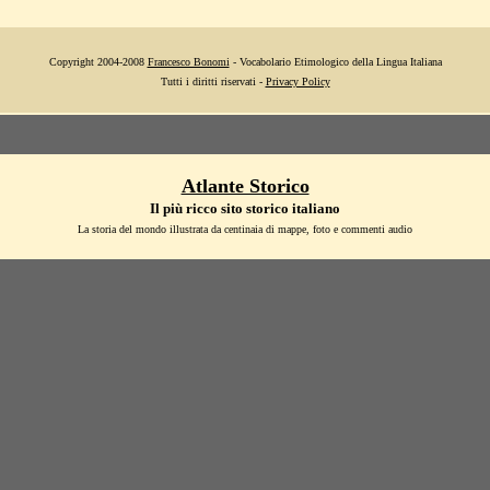
Copyright 2004-2008
Francesco Bonomi
- Vocabolario Etimologico della Lingua Italiana
Tutti i diritti riservati -
Privacy Policy
Atlante Storico
Il più ricco sito storico italiano
La storia del mondo illustrata da centinaia di mappe, foto e commenti audio