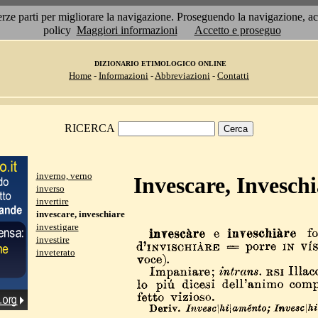
 terze parti per migliorare la navigazione. Proseguendo la navigazione, 
policy
Maggiori informazioni
Accetto e proseguo
DIZIONARIO ETIMOLOGICO ONLINE
Home
-
Informazioni
-
Abbreviazioni
-
Contatti
RICERCA
inverno, verno
Invescare, Inveschi
inverso
invertire
invescare, inveschiare
investigare
investire
inveterato