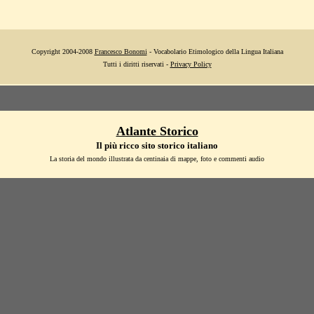
Copyright 2004-2008
Francesco Bonomi
- Vocabolario Etimologico della Lingua Italiana
Tutti i diritti riservati -
Privacy Policy
Atlante Storico
Il più ricco sito storico italiano
La storia del mondo illustrata da centinaia di mappe, foto e commenti audio