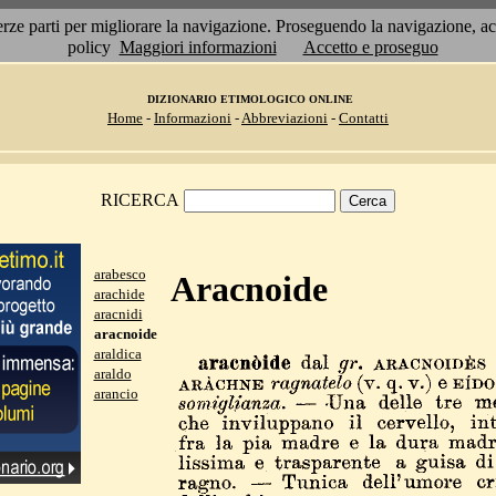
 terze parti per migliorare la navigazione. Proseguendo la navigazione, 
policy
Maggiori informazioni
Accetto e proseguo
DIZIONARIO ETIMOLOGICO ONLINE
Home
-
Informazioni
-
Abbreviazioni
-
Contatti
RICERCA
arabesco
Aracnoide
arachide
aracnidi
aracnoide
araldica
araldo
arancio