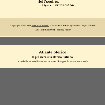
Copyright 2004-2008
Francesco Bonomi
- Vocabolario Etimologico della Lingua Italiana
Tutti i diritti riservati -
Privacy Policy
Atlante Storico
Il più ricco sito storico italiano
La storia del mondo illustrata da centinaia di mappe, foto e commenti audio