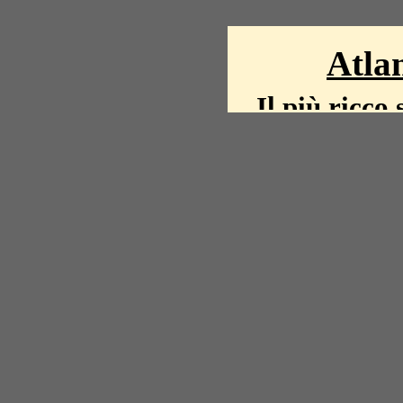
Atlan
Il più ricco 
La storia del mond
mappe, fot