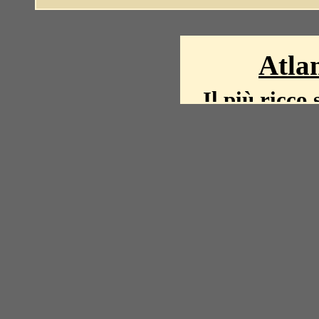
Atlan
Il più ricco 
La storia del mond
mappe, fot