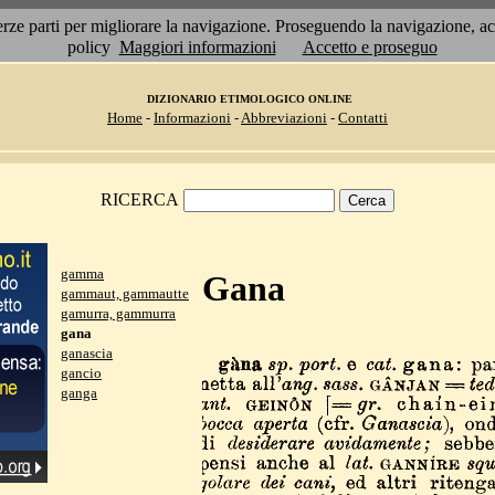
 terze parti per migliorare la navigazione. Proseguendo la navigazione, 
policy
Maggiori informazioni
Accetto e proseguo
DIZIONARIO ETIMOLOGICO ONLINE
Home
-
Informazioni
-
Abbreviazioni
-
Contatti
RICERCA
gamma
Gana
gammaut, gammautte
gamurra, gammurra
gana
ganascia
gancio
ganga