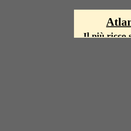
Atlan
Il più ricco 
La storia del mond
mappe, fot